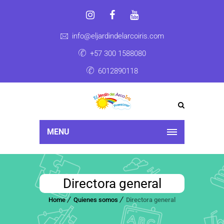
info@eljardindelarcoiris.com
+57 300 1588080
6012890118
MENU
Directora general
Home
Quienes somos
Directora general