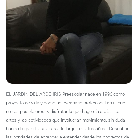
EL JARDIN DEL ARCO IRIS Preescolar nace en 1996 como
proyecto de vida y como un escenario profesional en el que
me es posible creer y disfrutar lo que hago día a día. Las
artes y las actividades que involucran movimiento, sin duda
han sido grandes aliadas a lo largo de estos años. Descubrir
las bondades de aprender a entender desde los proyectos de