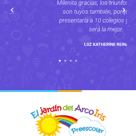
Milenita gracias, los triunfos de Paulita
son tuyos también, porque puedo
presentarla a 10 colegios y en los 10
será la mejor.
LUZ KATHERINE REINA