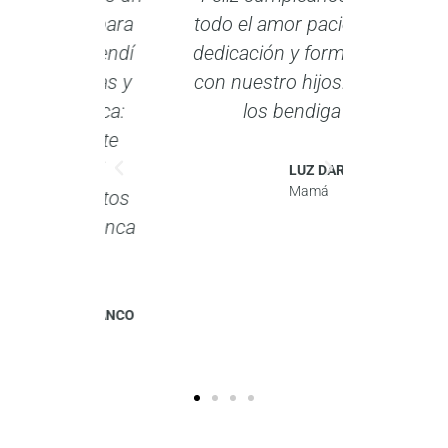
able para
todo el amor paciencia,
 aprendí
dedicación y formación
llosas y
con nuestro hijos. Dios
 única:
los bendiga
resente
n mi
LUZ DARY A
Mamá
omentos
ue nunca
é.
A FRANCO