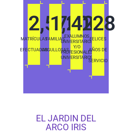
2,570
1,200
423
28
EXALUMNOS
MATRÍCULAS
FAMILIAS
FELICES
UNIVERSITARIOS
Y/O
EFECTUADAS
ORGULLOSAS
AÑOS DE
PROFESIONALES
UNIVERSITARIOS
SERVICIO
EL JARDIN DEL
ARCO IRIS