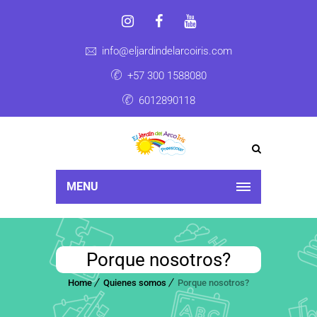
info@eljardindelarcoiris.com
+57 300 1588080
6012890118
MENU
Porque nosotros?
Home
Quienes somos
Porque nosotros?