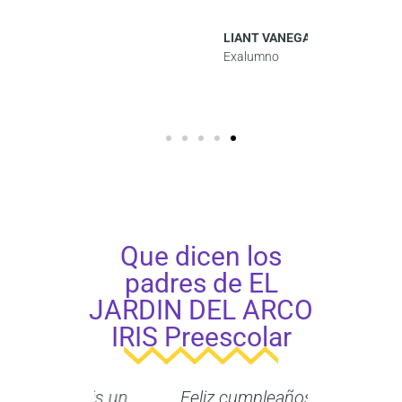
LIANT VANEGAS V
Exalumno
Que dicen los
padres de EL
JARDIN DEL ARCO
IRIS Preescolar
co iris un
Feliz cumpleaños por