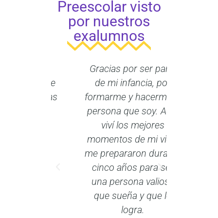
Preescolar visto
por nuestros
exalumnos
co iris
Gracias por ser parte
Gracias
pañante
de mi infancia, por
los mej
. Gracias
formarme y hacerme la
de mi
s
persona que soy. Aquí
prep
viví los mejores
enfren
IAN
momentos de mi vida,
desafí
ON
me prepararon durante
Siemp
ERO
cinco años para ser
una persona valiosa
que sueña y que lo
logra.