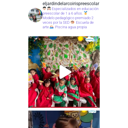
eljardindelarcoirispreescolar
Especializados en educación
preescolar de 1 a 6 años.
Modelo pedagógico premiado 2
veces por la SED
Escuela de
arte
Piscina agua propia