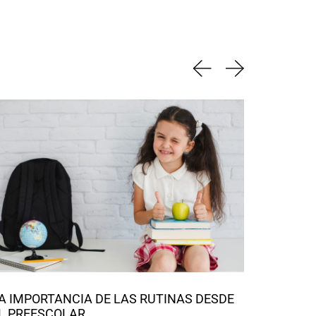
A IMPORTANCIA DE LAS RUTINAS DESDE
PORQUE 
L PREESCOLAR
ESTE EN