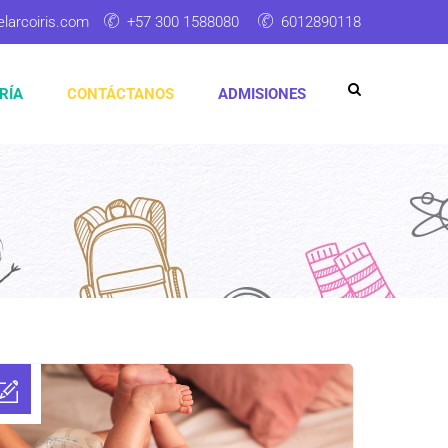
elarcoiris.com
+57 300 1588080
6012890118
RÍA
CONTÁCTANOS
ADMISIONES