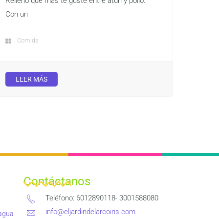
Relleno que más te guste entre atún y pollo.
Con un
Comida
LEER MÁS
Contáctanos
Teléfono: 6012890118- 3001588080
info@eljardindelarcoiris.com
 agua